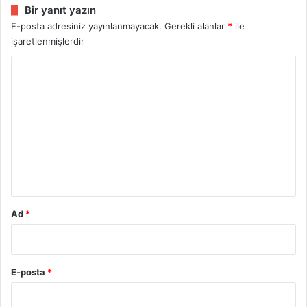
Bir yanıt yazın
E-posta adresiniz yayınlanmayacak.
Gerekli alanlar
*
ile
işaretlenmişlerdir
Y
o
r
u
m
*
Ad
*
E-posta
*