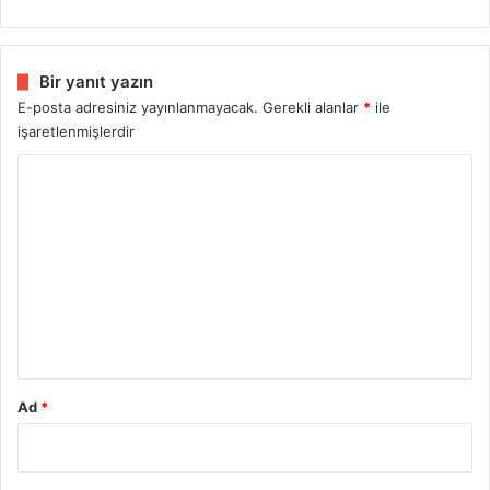
Bir yanıt yazın
E-posta adresiniz yayınlanmayacak.
Gerekli alanlar
*
ile
işaretlenmişlerdir
Y
o
r
u
m
*
Ad
*