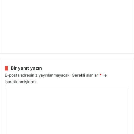
Bir yanıt yazın
E-posta adresiniz yayınlanmayacak.
Gerekli alanlar
*
ile
işaretlenmişlerdir
Y
o
r
u
m