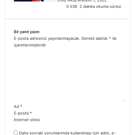
0
536
2 dakika okuma süresi
Bir yanıt yazın
E-posta adresiniz yayınlanmayacak.
Gerekli alanlar
*
ile
işaretlenmişlerdir
Y
o
r
u
m
*
Ad
*
E-posta
*
İnternet sitesi
Daha sonraki yorumlarımda kullanılması için adım, e-