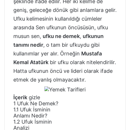
şeklinde ifade edilir. Her iki kelime de
geniş, geleceğe dönük gibi anlamlara gelir.
Ufku kelimesinin kullanıldığı cümleler
arasında Sen ufkunun öncüsüsün, ufku
musun sen,
ufku ne demek
,
ufkunun
tanımı nedir
, o tam bir ufkuydu gibi
kullanımlar yer alır. Örneğin
Mustafa
Kemal Atatürk
bir ufku olarak nitelendirilir.
Hatta ufkunun öncü ve lideri olarak ifade
etmek de yanlış olmayacaktır.
İçerik
gizle
1
Ufuk Ne Demek?
1.1
Ufuk İsminin
Anlamı Nedir?
1.2
Ufuk İsminin
Analizi