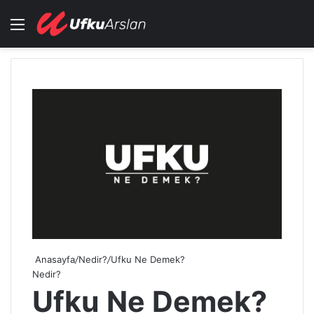
Menü
Ar
Anasayfa
/
Nedir?
/
Ufku Ne Demek?
Nedir?
Ufku Ne Demek?