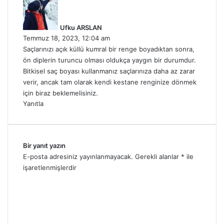
e
d
Ufku ARSLAN
i
Temmuz 18, 2023, 12:04 am
k
Saçlarınızı açık küllü kumral bir renge boyadıktan sonra,
i
ön diplerin turuncu olması oldukça yaygın bir durumdur.
:
Bitkisel saç boyası kullanmanız saçlarınıza daha az zarar
verir, ancak tam olarak kendi kestane renginize dönmek
için biraz beklemelisiniz.
Yanıtla
Bir yanıt yazın
E-posta adresiniz yayınlanmayacak.
Gerekli alanlar
*
ile
işaretlenmişlerdir
Y
o
r
u
m