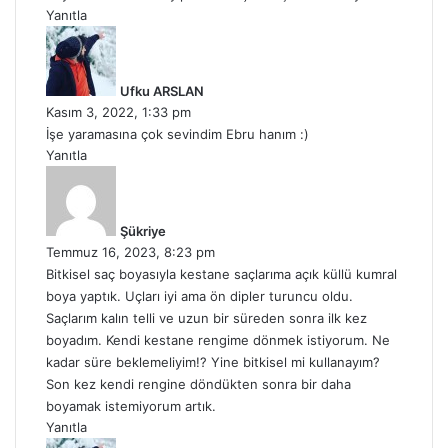
Yanıtla
d
e
d
Ufku ARSLAN
i
Kasım 3, 2022, 1:33 pm
k
İşe yaramasına çok sevindim Ebru hanım :)
i
Yanıtla
:
d
e
d
Şükriye
i
Temmuz 16, 2023, 8:23 pm
k
Bitkisel saç boyasıyla kestane saçlarıma açık küllü kumral
i
boya yaptık. Uçları iyi ama ön dipler turuncu oldu.
:
Saçlarım kalın telli ve uzun bir süreden sonra ilk kez
boyadım. Kendi kestane rengime dönmek istiyorum. Ne
kadar süre beklemeliyim!? Yine bitkisel mi kullanayım?
Son kez kendi rengine döndükten sonra bir daha
boyamak istemiyorum artık.
Yanıtla
d