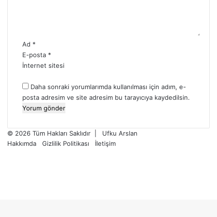
*
Ad
*
E-posta
*
İnternet sitesi
Daha sonraki yorumlarımda kullanılması için adım, e-
posta adresim ve site adresim bu tarayıcıya kaydedilsin.
© 2026 Tüm Hakları Saklıdır | Ufku Arslan
Hakkımda
Gizlilik Politikası
İletişim
Facebook
X
Pinterest
Instagram
Başa
Google
dön
News
tuşu