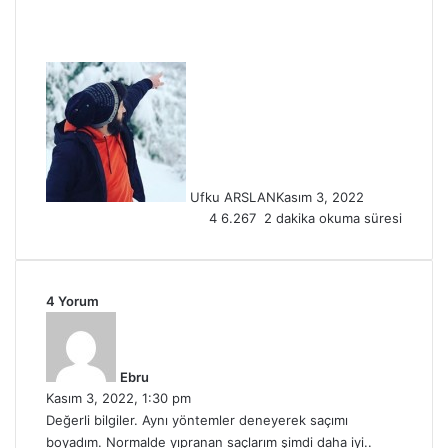
Ufku ARSLAN
Kasım 3, 2022
4
6.267
2 dakika okuma süresi
4 Yorum
d
e
d
Ebru
i
Kasım 3, 2022, 1:30 pm
k
Değerli bilgiler. Aynı yöntemler deneyerek saçımı
i
boyadım. Normalde yıpranan saçlarım şimdi daha iyi..
: