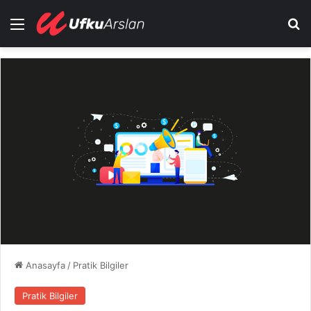
Menü
Ar
Anasayfa
/
Pratik Bilgiler
Pratik Bilgiler