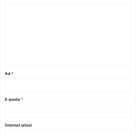
Y
o
r
u
m
*
Ad
*
E-posta
*
İnternet sitesi