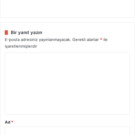
Bir yanıt yazın
E-posta adresiniz yayınlanmayacak.
Gerekli alanlar
*
ile
işaretlenmişlerdir
Y
o
r
u
m
*
Ad
*