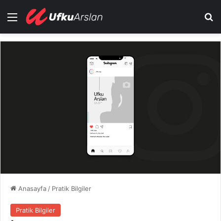
Menü
Ar
Anasayfa
/
Pratik Bilgiler
Pratik Bilgiler