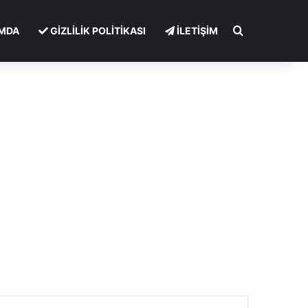
Arama yap ..
MDA
GİZLİLİK POLİTİKASI
İLETİŞİM