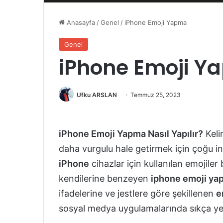
Anasayfa
/
Genel
/
iPhone Emoji Yapma
Genel
iPhone Emoji 
Ufku ARSLAN
Temmuz 25, 2023
iPhone Emoji Yapma Nasıl Yapılır?
Keli
daha vurgulu hale getirmek için çoğu in
iPhone
cihazlar için kullanılan emojiler b
kendilerine benzeyen
iphone emoji ya
ifadelerine ve jestlere göre şekillenen
e
sosyal medya uygulamalarında sıkça yer