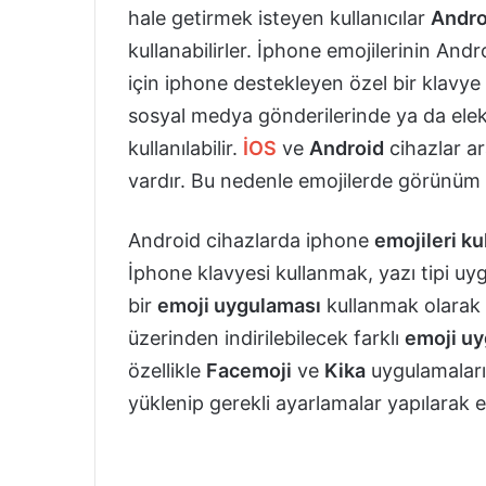
hale getirmek isteyen kullanıcılar
Andro
kullanabilirler. İphone emojilerinin An
için iphone destekleyen özel bir klavye
sosyal medya gönderilerinde ya da elek
kullanılabilir.
İOS
ve
Android
cihazlar ara
vardır. Bu nedenle emojilerde görünüm a
Android cihazlarda iphone
emojileri k
İphone klavyesi kullanmak, yazı tipi u
bir
emoji uygulaması
kullanmak olarak k
üzerinden indirilebilecek farklı
emoji uy
özellikle
Facemoji
ve
Kika
uygulamaları 
yüklenip gerekli ayarlamalar yapılarak em